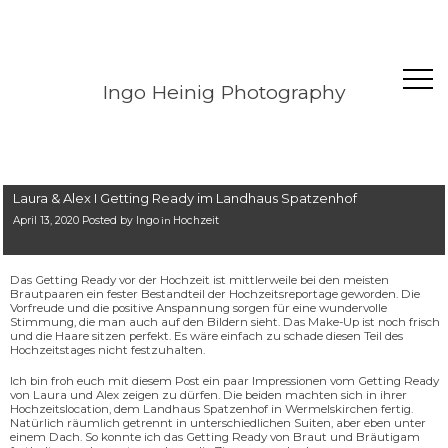
Ingo Heinig Photography
Laura & Alex I Getting Ready im Landhaus Spatzenhof
April 13, 2020 Posted by
Ingo
Hochzeit
in
Das Getting Ready vor der Hochzeit ist mittlerweile bei den meisten
Brautpaaren ein fester Bestandteil der Hochzeitsreportage geworden. Die
Vorfreude und die positive Anspannung sorgen für eine wundervolle
Stimmung, die man auch auf den Bildern sieht. Das Make-Up ist noch frisch
und die Haare sitzen perfekt. Es wäre einfach zu schade diesen Teil des
Hochzeitstages nicht festzuhalten.
Ich bin froh euch mit diesem Post ein paar Impressionen vom Getting Ready
von Laura und Alex zeigen zu dürfen. Die beiden machten sich in ihrer
Hochzeitslocation, dem Landhaus Spatzenhof in Wermelskirchen fertig.
Natürlich räumlich getrennt in unterschiedlichen Suiten, aber eben unter
einem Dach. So konnte ich das Getting Ready von Braut und Bräutigam