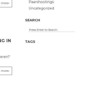
Paarshootings
 more»
Uncategorized
SEARCH
G IN
TAGS
ieren?
 more»