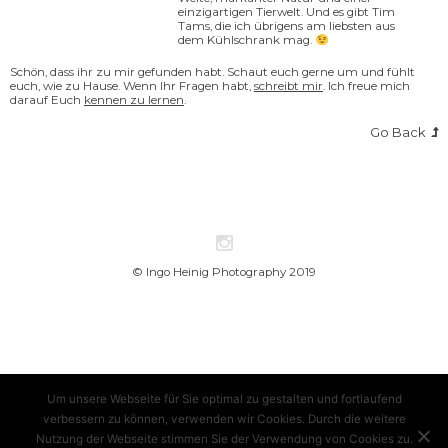
einzigartigen Tierwelt. Und es gibt Tim
Tams, die ich übrigens am liebsten aus
dem Kühlschrank mag.
Schön, dass ihr zu mir gefunden habt. Schaut euch gerne um und fühlt
euch, wie zu Hause. Wenn Ihr Fragen habt,
schreibt mir
. Ich freue mich
darauf Euch
kennen zu lernen
.
Go Back
© Ingo Heinig Photography 2019
Um unsere Webseite für Sie optimal zu gestalten und fortlaufend
verbessern zu können, verwenden wir Cookies. Durch die weitere
Nutzung der Webseite stimmen Sie der Verwendung von Cookies zu.