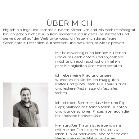
ÜBER MICH
Hej, ich bin Ingo und komme aus dem Kölner Umland. Als Hochzeitsfotograf
bin ich jedoch nicht nur in Köln, sondern auch in ganz Deutschland und
gerne überall auf der Welt unterwegs. Ich freue mich darauf eure
Geschichte zu erzählen. Authentisch und natürlich, so wie sie passiert.
Mir ist es wichtig euch kennen zu lernen
und eure Geschichte zu hören, deshalb
möchte ich euch auch schon mal ein
paar Kleinigkeiten über mich verraten:
Ich liebe meine Frau und unsere
wundervollen Kinder. Ich mag guten
Kaffee und gutes Essen. Für Thai-Curries
und leckere Pasta lasse ich fast alles
stehen.
Ich liebe den Sommer, das Meer und Flip
Flops; Mallorca mit seinen tollen Buchten
und wunderschönen Fincas, aber auch die
holländische Nordseeküste.
Mein größter Traum ist es irgendwann
mit meiner Familie in Australien zu
leben. Ein wundervolles Land mit endloser
Weite, markanter Natur und einer